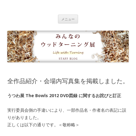
みんなのウッドターニング展 スタッ
コ
フブログ
メニュー
ン
テ
ン
ツ
へ
移
動
全作品紹介・会場内写真集を掲載しました。
うつわ展 The Bowls 2012 DVD図録 に関するお詫びと訂正
実行委員会側の手違いにより、一部作品名・作者名の表記に誤
りがありました。
正しくは以下の通りです。＜敬称略＞