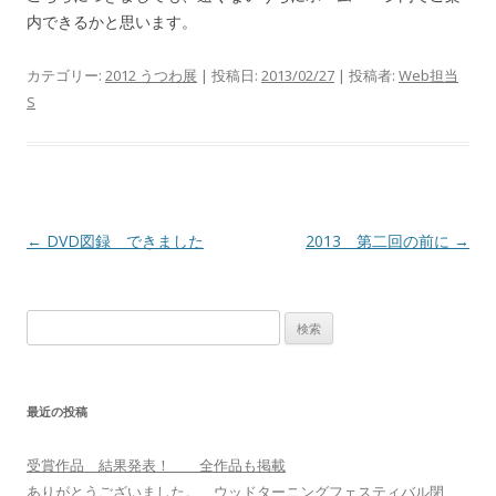
内できるかと思います。
カテゴリー:
2012 うつわ展
| 投稿日:
2013/02/27
|
投稿者:
Web担当
S
投
←
DVD図録 できました
2013 第二回の前に
→
稿
ナ
検
ビ
索
ゲ
:
ー
最近の投稿
シ
ョ
受賞作品 結果発表！ 全作品も掲載
ン
ありがとうございました。 ウッドターニングフェスティバル閉